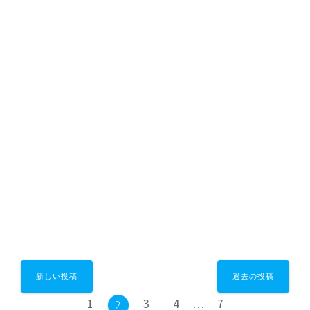
春祭〜愛壽らんまん〜
≪春祭〜愛壽らんまん〜≫ 【日時】令和7年
4月27日9時半から15時半 【場所】「Mケア
サポート愛壽」 大阪府大阪市西成区千本
北一丁目20番9号（西成区役所、岸里駅から
徒歩3分) 【総合司会】幸助 【午前の部】
10…
続きを読む
Katsura-Fukuwaka
0
投
新しい投稿
過去の投稿
稿
固
固
固
固
1
3
4
…
7
固
2