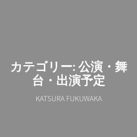
コ
ン
テ
ン
ツ
へ
ス
キ
ッ
カテゴリー:
公演・舞
プ
台・出演予定
KATSURA FUKUWAKA