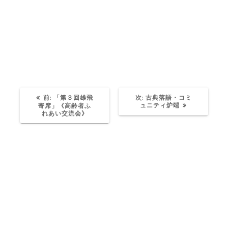
【主催】:各務原市社会福祉協議会
過
次
前:
「第３回雄飛
次:
古典落語・コミ
去
の
ュニティ炉端
寄席」《高齢者ふ
の
投
れあい交流会》
投
稿:
稿:
© 2026年 桂福若 落語王に俺はなる！. Built using