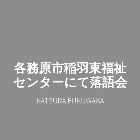
コ
ン
テ
ン
ツ
へ
ス
キ
ッ
各務原市稲羽東福祉
プ
センターにて落語会
KATSURA FUKUWAKA