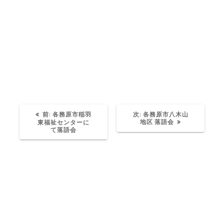
過
次
前:
各務原市稲羽
次:
各務原市八木山
去
の
地区 落語会
東福祉センターに
の
投
て落語会
投
稿:
稿: