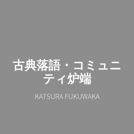
コ
ン
テ
ン
ツ
へ
ス
キ
ッ
古典落語・コミュニ
プ
ティ炉端
KATSURA FUKUWAKA