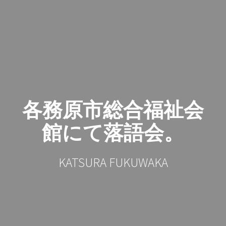
コ
ン
テ
ン
ツ
へ
ス
キ
ッ
各務原市総合福祉会
プ
館にて落語会。
KATSURA FUKUWAKA