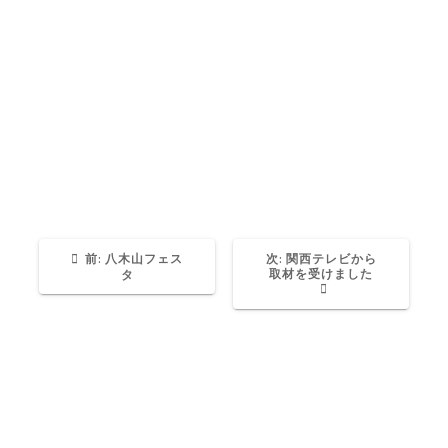
昨年もお招きに預かりまして本当にありがとうご
ざいます。
今年も精一杯努めさせて頂きます。何卒宜しくお
願い申し上げます。
過
次
前:
八木山フェス
次:
関西テレビから
去
の
取材を受けました
タ
の
投
投
稿:
稿: