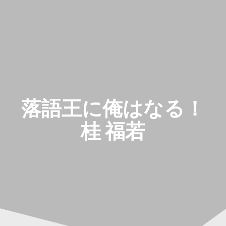
コ
ン
テ
ン
ツ
へ
ス
キ
ッ
落語王に俺はなる！
プ
桂 福若