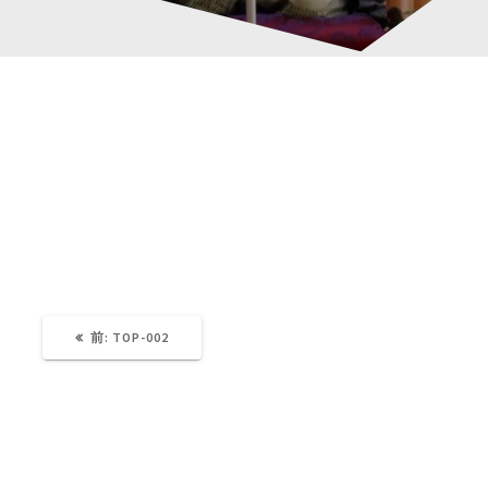
top-002
投
稿
Katsura-Fukuwaka
0
ナ
ビ
ゲ
過
前:
TOP-002
去
の
ー
投
稿:
シ