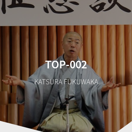
コ
ン
テ
ン
ツ
へ
ス
キ
ッ
TOP-002
プ
KATSURA FUKUWAKA