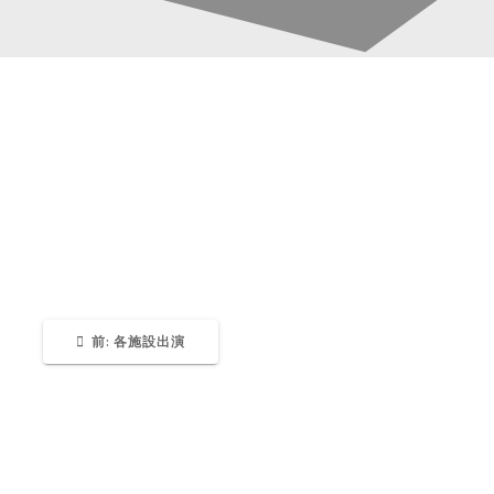
home_195-1
投
稿
Katsura-Fukuwaka
0
ナ
ビ
ゲ
過
前:
各施設出演
去
の
ー
投
稿:
シ