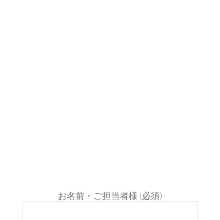
ョ
ン
タイトル
福祉施設ボランティア落語
場所
全国各地の老人ホーム、セカン
ドハウス
内容
各種落語やイベント進行
要望
各施設の定期イベント受付中。
詳しくはお問合せの上、ご相談
下さい。
その他、教育関係や店舗などで
もお受けできますので、お気軽
にお問合せ下さい。
お名前・ご担当者様 (必須)