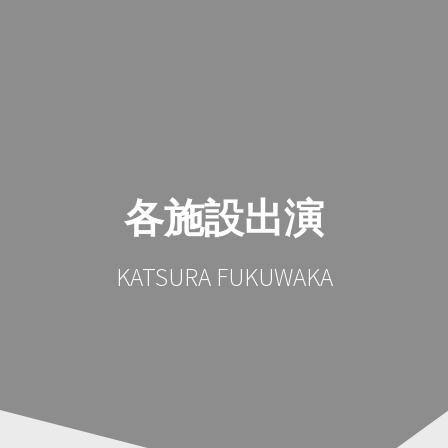
コ
ン
テ
ン
ツ
へ
ス
キ
ッ
各施設出演
プ
KATSURA FUKUWAKA