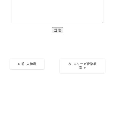
過
次
前:
人情噺
次:
エリーゼ音楽教
去
の
室
の
投
投
稿:
稿: