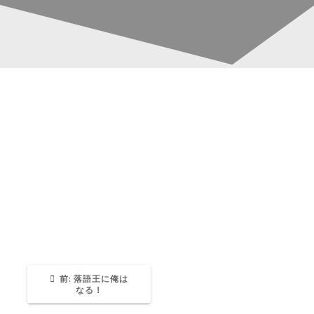
桂福若_落語王チラ
投
シ202501
稿
ナ
Katsura-Fukuwaka
0
ビ
ゲ
ー
過
前:
落語王に俺は
去
なる！
の
投