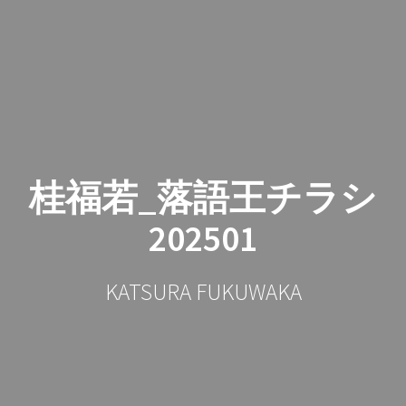
コ
ン
テ
ン
ツ
へ
ス
キ
ッ
桂福若_落語王チラシ
プ
202501
KATSURA FUKUWAKA