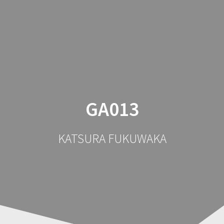
コ
ン
テ
ン
ツ
へ
ス
キ
ッ
GA013
プ
KATSURA FUKUWAKA