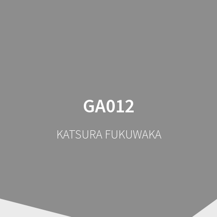
コ
ン
テ
ン
ツ
へ
ス
キ
ッ
GA012
プ
KATSURA FUKUWAKA