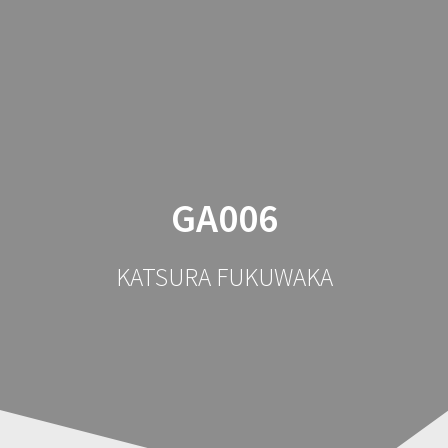
コ
ン
テ
ン
ツ
へ
ス
キ
ッ
GA006
プ
KATSURA FUKUWAKA