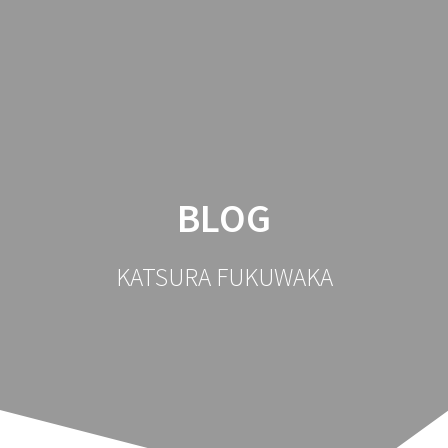
コ
ン
テ
ン
ツ
へ
ス
キ
ッ
BLOG
プ
KATSURA FUKUWAKA