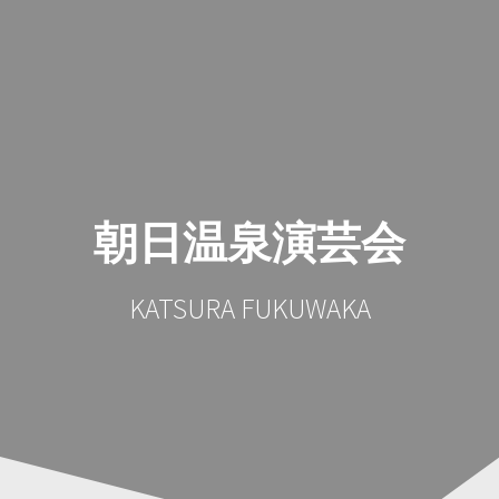
コ
ン
テ
ン
ツ
へ
ス
キ
ッ
朝日温泉演芸会
プ
KATSURA FUKUWAKA