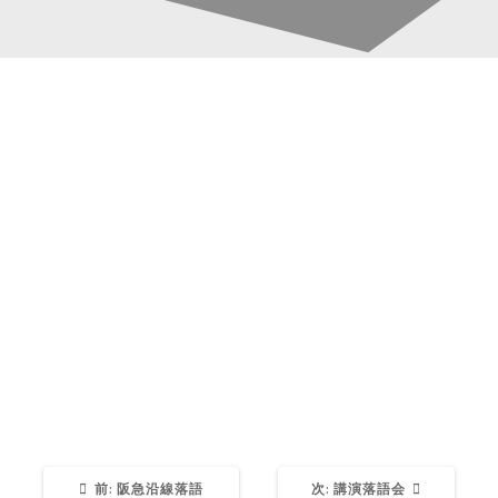
朝日温泉演芸会
投
稿
Katsura-Fukuwaka
公演・舞台・出演
予定
0
ナ
【タイト
朝日温泉演芸会
ル】
ビ
【日程】
2020年3月8日
ゲ
【出演】
・前田五郎
・桂福若
ー
・笑福亭縁
シ
過
次
前:
阪急沿線落語
次:
講演落語会