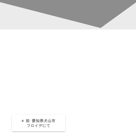
18B5780F-158C-4AE5-
投
966E-DBF0F8DD1BB8
稿
ナ
Katsura-Fukuwaka
0
ビ
ゲ
ー
過
前:
愛知県犬山市
去
フロイデにて
の
投