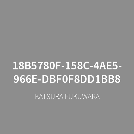
コ
ン
テ
ン
ツ
へ
ス
キ
ッ
18B5780F-158C-4AE5-
プ
966E-DBF0F8DD1BB8
KATSURA FUKUWAKA