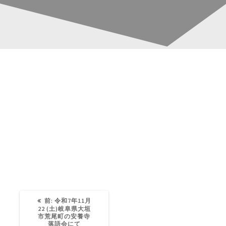
D189727C-839B-46C6-
投
B0F9-E3737A14CF57
稿
ナ
Katsura-Fukuwaka
0
ビ
ゲ
ー
過
前:
令和7年11月
去
22 (土)岐阜県大垣
の
市荒尾町の安養寺
投
落語会にて