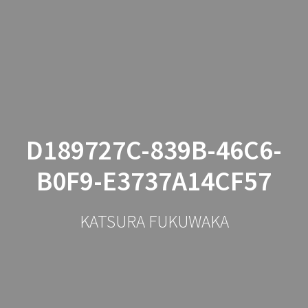
コ
ン
テ
ン
ツ
へ
ス
キ
ッ
D189727C-839B-46C6-
プ
B0F9-E3737A14CF57
KATSURA FUKUWAKA