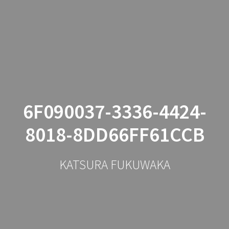
コ
ン
テ
ン
ツ
へ
ス
キ
ッ
6F090037-3336-4424-
プ
8018-8DD66FF61CCB
KATSURA FUKUWAKA