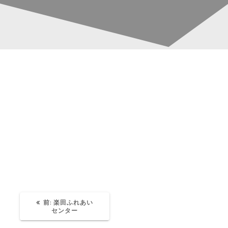
6F090037-3336-4424-
投
8018-8DD66FF61CCB
稿
ナ
Katsura-Fukuwaka
0
ビ
ゲ
ー
過
前:
楽田ふれあい
去
センター
の
投