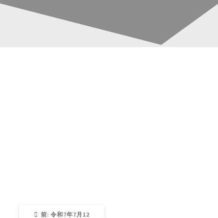
D9D5CF2F-F1A0-
投
4CA2-A5DC-
稿
3FD530CEFB06
ナ
ビ
Katsura-Fukuwaka
0
ゲ
ー
過
前:
令和7年7月12