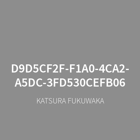
コ
ン
テ
ン
ツ
へ
ス
キ
ッ
D9D5CF2F-F1A0-4CA2-
プ
A5DC-3FD530CEFB06
KATSURA FUKUWAKA