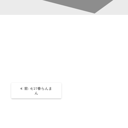
mgp2025 (6)
投
稿
Katsura-Fukuwaka
0
ナ
ビ
ゲ
過
前:
4/27春らんま
去
ん
の
ー
投
稿:
シ