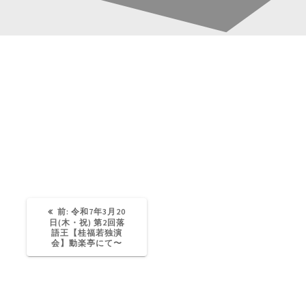
S__6316152_0
投
稿
Katsura-Fukuwaka
0
ナ
ビ
ゲ
過
前:
令和7年3月20
去
日(木・祝) 第2回落
の
語王【桂福若独演
ー
投
会】動楽亭にて〜
稿:
シ