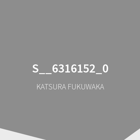
コ
ン
テ
ン
ツ
へ
ス
キ
ッ
S__6316152_0
プ
KATSURA FUKUWAKA