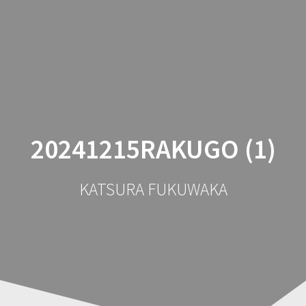
コ
ン
テ
ン
ツ
へ
ス
キ
ッ
20241215RAKUGO (1)
プ
KATSURA FUKUWAKA