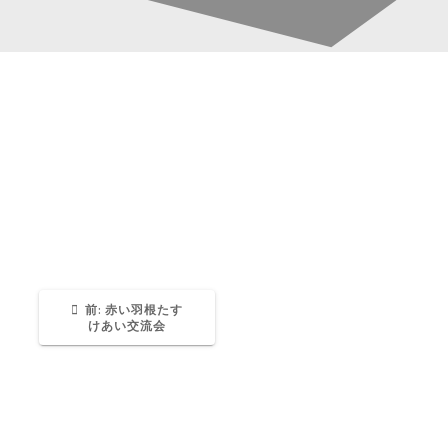
20241215rakugo (1)
投
稿
Katsura-Fukuwaka
0
ナ
ビ
ゲ
過
前:
赤い羽根たす
去
けあい交流会
の
ー
投
稿:
シ