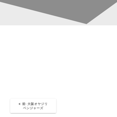
A5A3E2F9-F9A5-48EC-
投
967F-6C840FB217A9
稿
ナ
Katsura-Fukuwaka
0
ビ
ゲ
ー
過
前:
大阪オヤジリ
去
ベンジャーズ
の
投