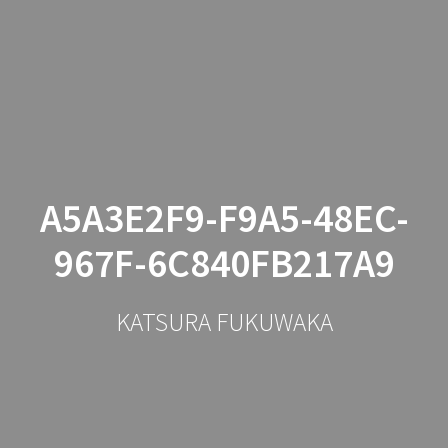
コ
ン
テ
ン
ツ
へ
ス
キ
ッ
A5A3E2F9-F9A5-48EC-
プ
967F-6C840FB217A9
KATSURA FUKUWAKA