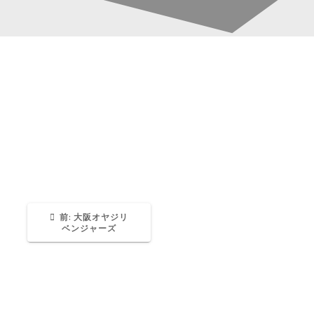
Screenshot
投
稿
Katsura-Fukuwaka
0
ナ
ビ
ゲ
過
前:
大阪オヤジリ
去
ベンジャーズ
の
ー
投
稿:
シ