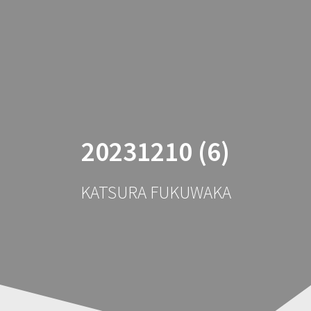
コ
ン
テ
ン
ツ
へ
ス
キ
ッ
20231210 (6)
プ
KATSURA FUKUWAKA