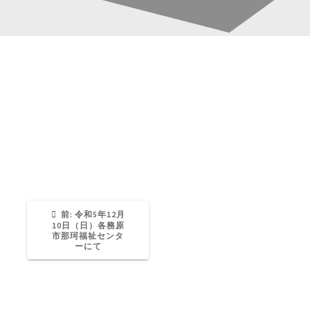
20231210 (6)
投
稿
Katsura-Fukuwaka
0
ナ
ビ
ゲ
過
前:
令和5年12月
去
10日（日）各務原
の
市那珂福祉センタ
ー
投
ーにて
稿:
シ