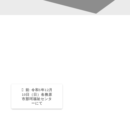
20231210 (1)
投
稿
Katsura-Fukuwaka
0
ナ
ビ
ゲ
過
前:
令和5年12月
去
10日（日）各務原
の
市那珂福祉センタ
ー
投
ーにて
稿:
シ