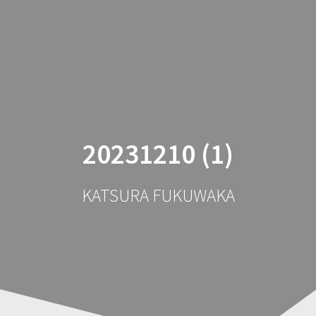
コ
ン
テ
ン
ツ
へ
ス
キ
ッ
20231210 (1)
プ
KATSURA FUKUWAKA