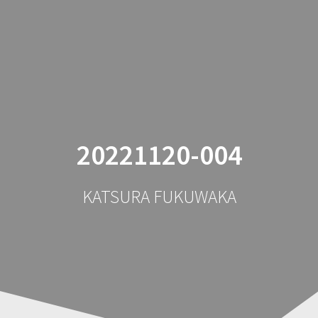
コ
ン
テ
ン
ツ
へ
ス
キ
ッ
20221120-004
プ
KATSURA FUKUWAKA