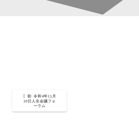
20221120-004
投
稿
Katsura-Fukuwaka
0
ナ
ビ
ゲ
過
前:
令和4年11月
去
20日人生会議フォ
の
ーラム
ー
投
稿:
シ