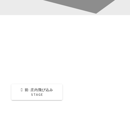
S__16547845
投
稿
Katsura-Fukuwaka
0
ナ
ビ
ゲ
過
前:
庄内飛び込み
去
STAGE
の
ー
投
稿:
シ