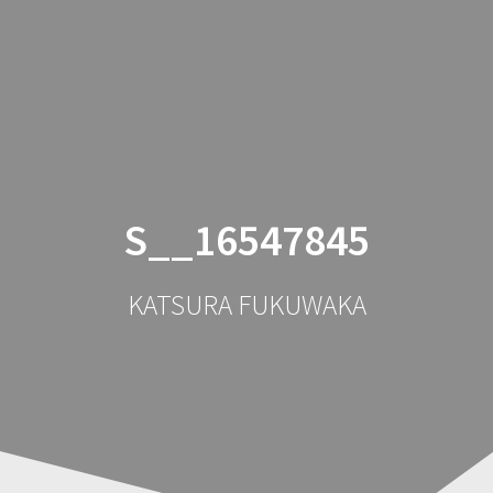
コ
ン
テ
ン
ツ
へ
ス
キ
ッ
S__16547845
プ
KATSURA FUKUWAKA