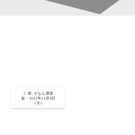
hukuwaka0111
投
稿
Katsura-Fukuwaka
0
ナ
ビ
ゲ
過
前:
そなん演芸
去
会・2021年12月4日
の
（土）
ー
投
稿:
シ