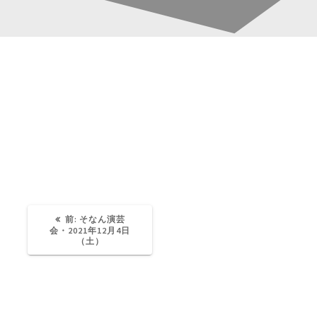
20211204_fukuwaka
投
稿
Katsura-Fukuwaka
0
ナ
ビ
ゲ
過
前:
そなん演芸
去
会・2021年12月4日
の
（土）
ー
投
稿:
シ