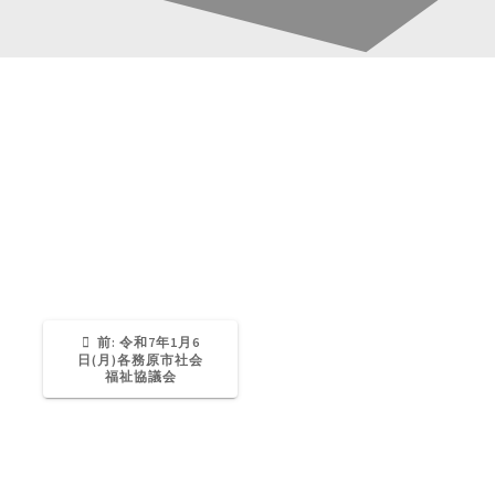
20250106saga (4)
投
稿
Katsura-Fukuwaka
0
ナ
ビ
ゲ
過
前:
令和7年1月6
去
日(月)各務原市社会
の
福祉協議会
ー
投
稿:
シ