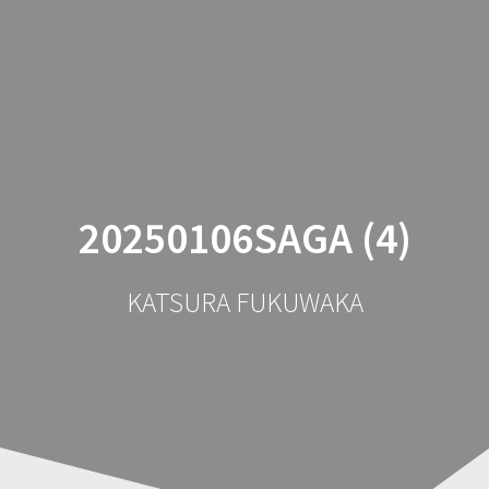
コ
ン
テ
ン
ツ
へ
ス
キ
ッ
20250106SAGA (4)
プ
KATSURA FUKUWAKA